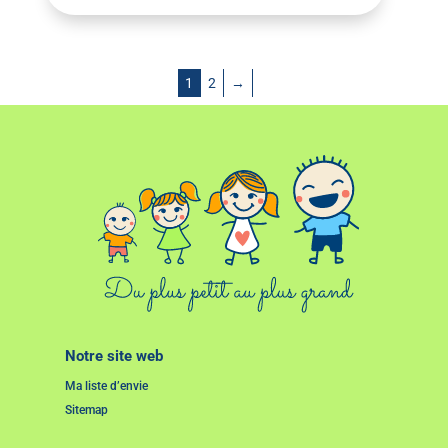
1
2
→
Notre site web
Ma liste d’envie
Sitemap