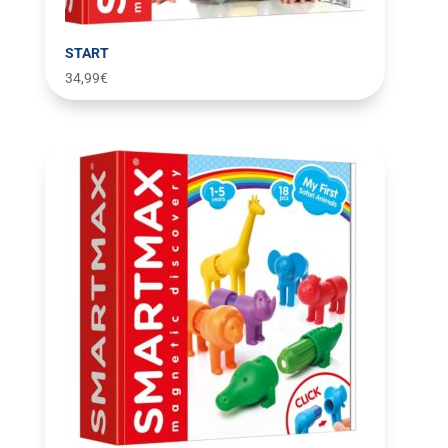
START
34,99
€