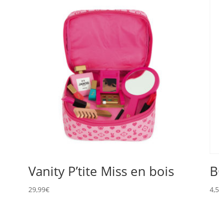
n
Vanity P’tite Miss en bois
B
29,99
€
4,