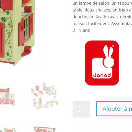
un lampe de salon, un taboure
table, deux chaises, un frigo 
douche, un lavabo avec miroir
maison facilement. Assemblage
3 – 8 ans
quantité
Ajouter à m
de
MAISON
DE
POUPÉE