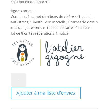
solution ou de réparer”.
Âge : 3 ans et +
Contenu : 1 carnet de « bons de colère », 1 peluche
anti-stress, 1 bouteille sensorielle, 1 carnet de dessin
« ce que je ressens », 1 lot de 10 cartes émotions, 1
lot de 8 cartes réparations, 1 notice.
quantité
de
Mon
Ajouter à ma liste d'envies
kit
de
retour