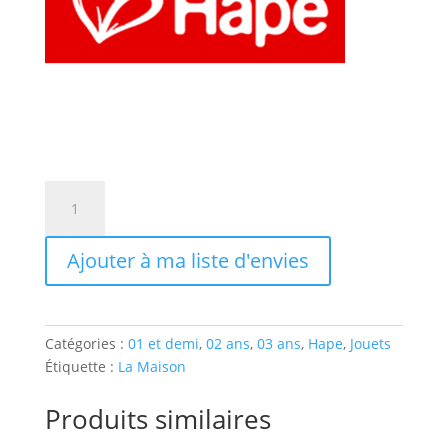
quantité
de
Panier
Ajouter à ma liste d'envies
de
légumes
en
feutre
Catégories :
01 et demi
,
02 ans
,
03 ans
,
Hape
,
Jouets
Étiquette :
La Maison
Produits similaires