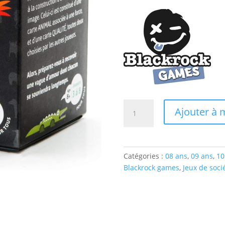
quantité
Ajouter à m
de
TOTEM
Catégories :
08 ans
,
09 ans
,
10
Blackrock games
,
Jeux de soci