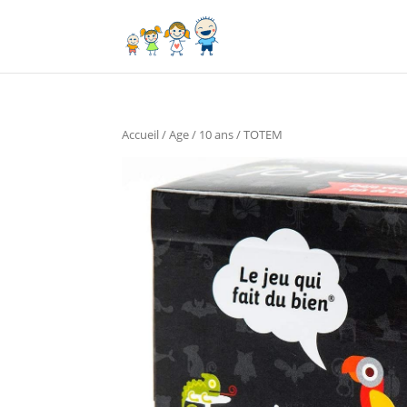
Accueil
/
Age
/
10 ans
/ TOTEM