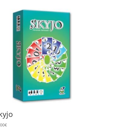
kyjo
,00
€