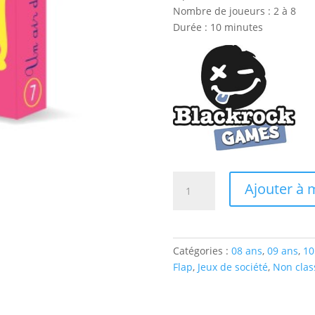
Nombre de joueurs : 2 à 8
Durée : 10 minutes
quantité
Ajouter à m
de
UN
AIR
DE
Catégories :
08 ans
,
09 ans
,
10
FAMILLE
Flap
,
Jeux de société
,
Non clas