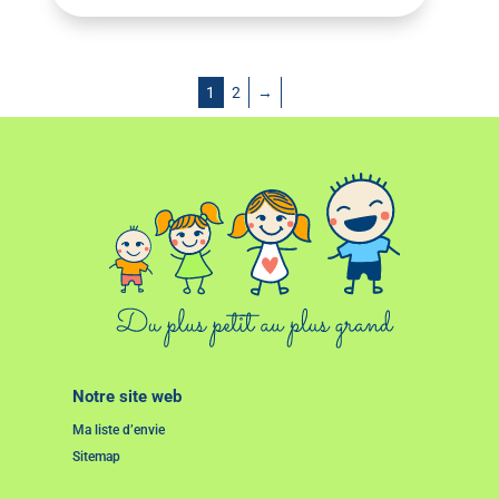
1
2
→
Notre site web
Ma liste d’envie
Sitemap