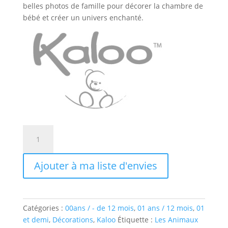
belles photos de famille pour décorer la chambre de
bébé et créer un univers enchanté.
quantité
de
Mon
Ajouter à ma liste d'envies
cadre
photo
trio
Catégories :
00ans / - de 12 mois
,
01 ans / 12 mois
,
01
et demi
,
Décorations
,
Kaloo
Étiquette :
Les Animaux