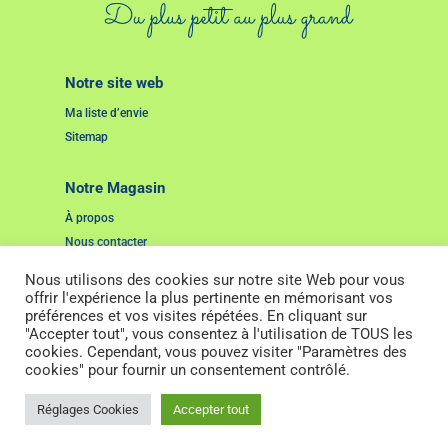
Notre site web
Ma liste d’envie
Sitemap
Notre Magasin
À propos
Nous contacter
Nous utilisons des cookies sur notre site Web pour vous
Liens Utiles
offrir l'expérience la plus pertinente en mémorisant vos
préférences et vos visites répétées. En cliquant sur
Mentions Légales
"Accepter tout", vous consentez à l'utilisation de TOUS les
Cookies
cookies. Cependant, vous pouvez visiter "Paramètres des
cookies" pour fournir un consentement contrôlé.
2022. Tous droits réservés. Pensé et réalisé par
Studio Grenat.
Réglages Cookies
Accepter tout