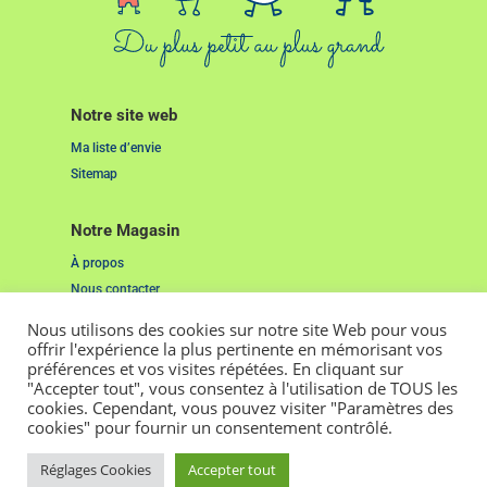
Notre site web
Ma liste d’envie
Sitemap
Notre Magasin
À propos
Nous contacter
Nous utilisons des cookies sur notre site Web pour vous
Liens Utiles
offrir l'expérience la plus pertinente en mémorisant vos
préférences et vos visites répétées. En cliquant sur
Mentions Légales
"Accepter tout", vous consentez à l'utilisation de TOUS les
Cookies
cookies. Cependant, vous pouvez visiter "Paramètres des
cookies" pour fournir un consentement contrôlé.
2022. Tous droits réservés. Pensé et réalisé par
Studio Grenat.
Réglages Cookies
Accepter tout