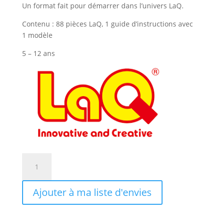
Un format fait pour démarrer dans l’univers LaQ.
Contenu : 88 pièces LaQ, 1 guide d’instructions avec
1 modèle
5 – 12 ans
quantité
de
LaQ
Ajouter à ma liste d'envies
Mini
Spinosaurus