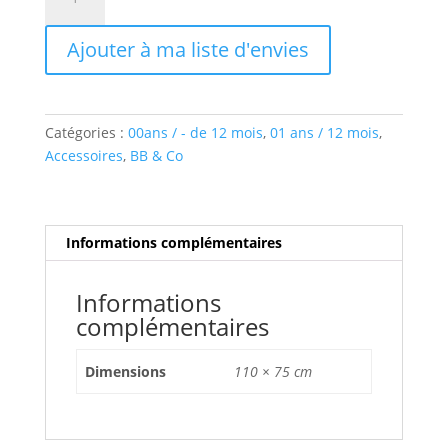
de
COUVERTURE
Ajouter à ma liste d'envies
ETAPE
GRIS
ANTHRACITE/BLANC
Catégories :
00ans / - de 12 mois
,
01 ans / 12 mois
,
Accessoires
,
BB & Co
Informations complémentaires
Informations
complémentaires
Dimensions
110 × 75 cm