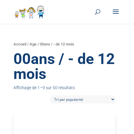
Accueil
/
Age
/ 00ans / - de 12 mois
00ans / - de 12
mois
Affichage de 1–9 sur 50 résultats