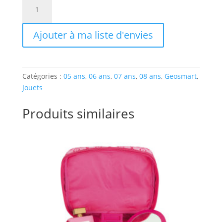
quantité
de
LUNAR
Ajouter à ma liste d'envies
ROVER
Catégories :
05 ans
,
06 ans
,
07 ans
,
08 ans
,
Geosmart
,
Jouets
Produits similaires