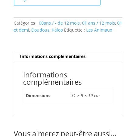
ivoire
31
cm
Catégories :
00ans / - de 12 mois
,
01 ans / 12 mois
,
01
et demi
,
Doudous
,
Kaloo
Étiquette :
Les Animaux
Informations complémentaires
Informations
complémentaires
Dimensions
31 × 9 × 19 cm
Vous aimerez peut-être aussi…