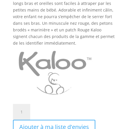
longs bras et oreilles sont faciles à attraper par les
petites mains de bébé. Adorable et infiniment câlin,
votre enfant ne pourra s’empêcher de le serrer fort
dans ses bras. Un minuscule nez rouge, des petons
brodés « marinière » et un patch Rouge Kaloo
signent chacun des produits de la gamme et permet
de les identifier immédiatement.
quantité
de
Peluche
Ajouter à ma liste d'envies
Ours