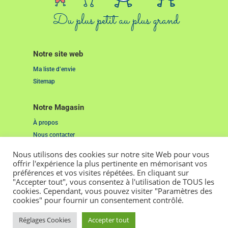
Notre site web
Ma liste d’envie
Sitemap
Notre Magasin
À propos
Nous contacter
Nous utilisons des cookies sur notre site Web pour vous
Liens Utiles
offrir l'expérience la plus pertinente en mémorisant vos
préférences et vos visites répétées. En cliquant sur
Mentions Légales
"Accepter tout", vous consentez à l'utilisation de TOUS les
Cookies
cookies. Cependant, vous pouvez visiter "Paramètres des
cookies" pour fournir un consentement contrôlé.
2022. Tous droits réservés. Pensé et réalisé par
Studio Grenat.
Réglages Cookies
Accepter tout