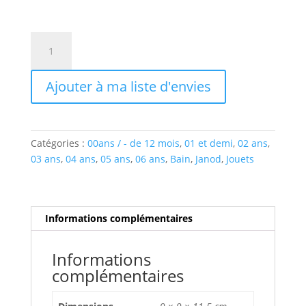
quantité
de
SEAUX
Ajouter à ma liste d'envies
D'ACTIVITÉS
POUR
LE
BAIN
Catégories :
00ans / - de 12 mois
,
01 et demi
,
02 ans
,
03 ans
,
04 ans
,
05 ans
,
06 ans
,
Bain
,
Janod
,
Jouets
Informations complémentaires
Informations
complémentaires