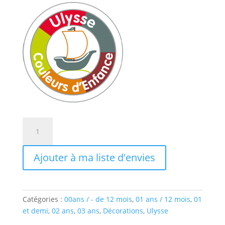
quantité
de
BOITE
Ajouter à ma liste d'envies
A
MUSIQUE
FUSÉE
Catégories :
00ans / - de 12 mois
,
01 ans / 12 mois
,
01
et demi
,
02 ans
,
03 ans
,
Décorations
,
Ulysse